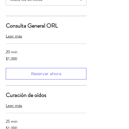
Consulta General ORL
Leer más
20 min
1,000
$1,000
pesos
mexicanos
Reservar ahora
Curación de oídos
Leer más
25 min
1,000
$1,000