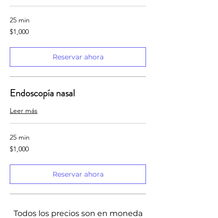
25 min
1,000
$1,000
pesos
mexicanos
Reservar ahora
Endoscopía nasal
Leer más
25 min
1,000
$1,000
pesos
mexicanos
Reservar ahora
Todos los precios son en moneda