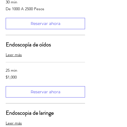
30 min
De
De 1000 A 2500 Pesos
1000
A
2500
Pesos
Reservar ahora
Endoscopía de oídos
Leer más
25 min
1,000
$1,000
pesos
mexicanos
Reservar ahora
Endoscopia de laringe
Leer más