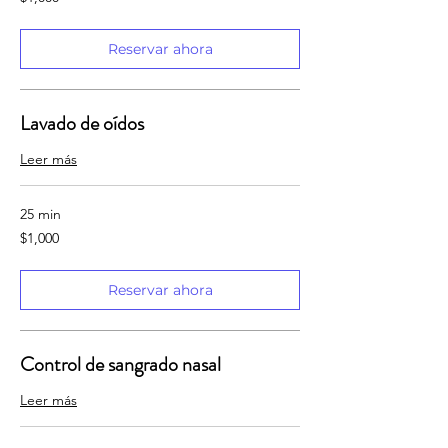
pesos
mexicanos
Reservar ahora
Lavado de oídos
Leer más
25 min
1,000
$1,000
pesos
mexicanos
Reservar ahora
Control de sangrado nasal
Leer más