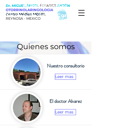
Quienes somos
Dr. MIGUEL ÁNGEL
ÁLVAREZ
ANTÓN
OTORRINOLARINGOLOGIA
Centro Médico MOSEL
Reserva en linea
Contactos
REYNOSA - MEXICO
Testimonios
Blog
Quienes somos
Nuestro consultorio
Leer mas
El doctor Alvarez
Leer mas